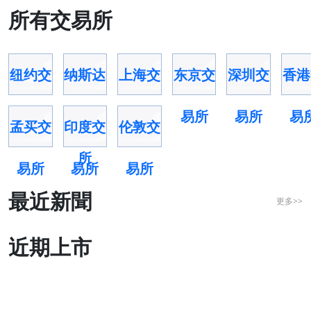
所有交易所
纽约交
纳斯达
上海交
东京交
深圳交
香港
易所
克交易
易所
易所
易所
易
孟买交
印度交
伦敦交
所
易所
易所
易所
最近新聞
更多>>
近期上市