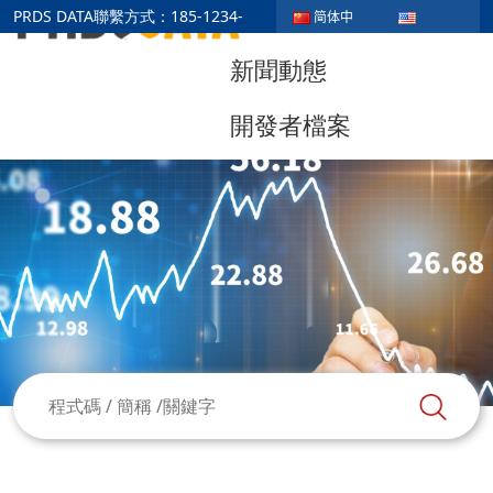
首頁
市場行情
PRDS DATA聯繫方式：185-1234-
简体中
5678
文
English
新聞動態
開發者檔案
立即試用
關於我們